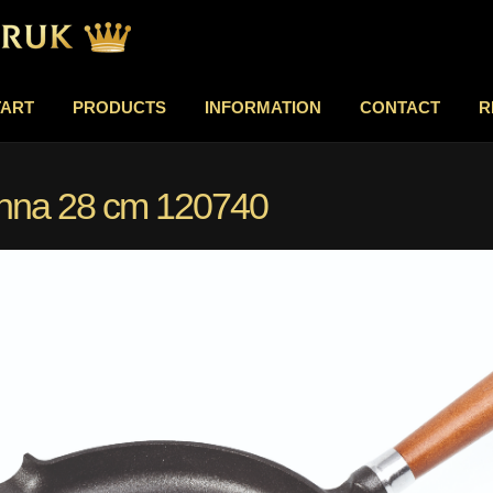
TART
PRODUCTS
INFORMATION
CONTACT
R
anna 28 cm 120740