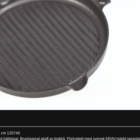
8 cm 120740
 hällpipar. Brunlaserat skaft av bokträ. Förinstekt med svensk KRAV-märkt rapsol