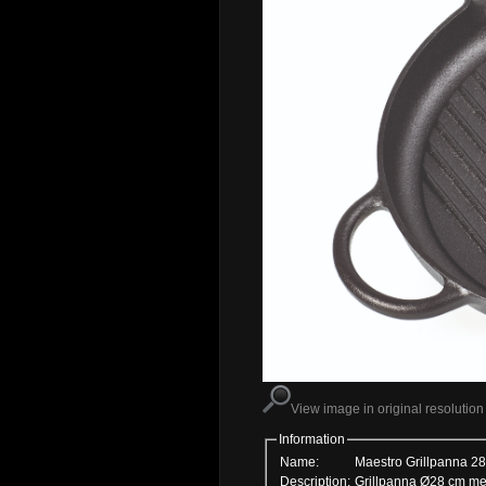
View image in original resolution
Information
Name:
Maestro Grillpanna 2
Description:
Grillpanna Ø28 cm med