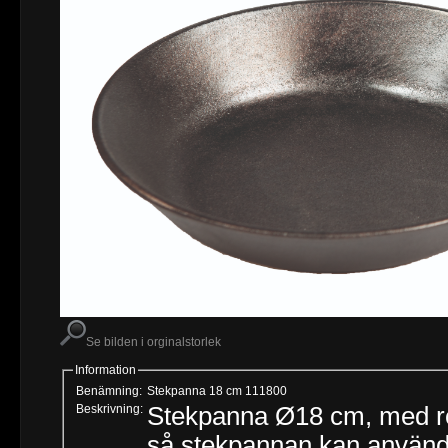
Se bilden i orginalstorlek
Information
Benämning:
Stekpanna 18 cm 111800
Beskrivning:
Stekpanna Ø18 cm, med rost
så stekpannan kan använd