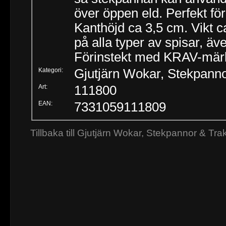
över öppen eld. Perfekt för
Kanthöjd ca 3,5 cm. Vikt c
på alla typer av spisar, äv
Förinstekt med KRAV-märk
Kategori:
Gjutjärn Wokar, Stekpann
Art:
111800
EAN:
7331059111809
Tillbaka till Gjutjärn Wokar, Stekpannor & Tr