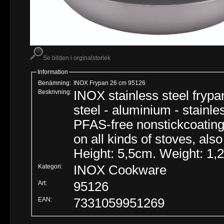
Se bilden i orginalstorlek
Information
Benämning:
INOX Frypan 26 cm 95126
Beskrivning:
INOX stainless steel frypan
steel - aluminium - stainle
PFAS-free nonstickcoating
on all kinds of stoves, als
Height: 5,5cm. Weight: 1,2
Kategori:
INOX Cookware
Art:
95126
EAN:
7331059951269