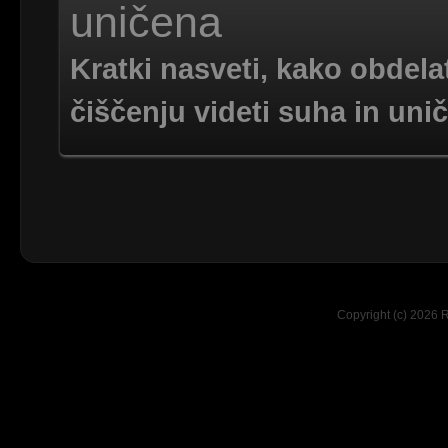
uničena
Kratki nasveti, kako obdelat
čiščenju videti suha in uni
Copyright (c) 2026 R