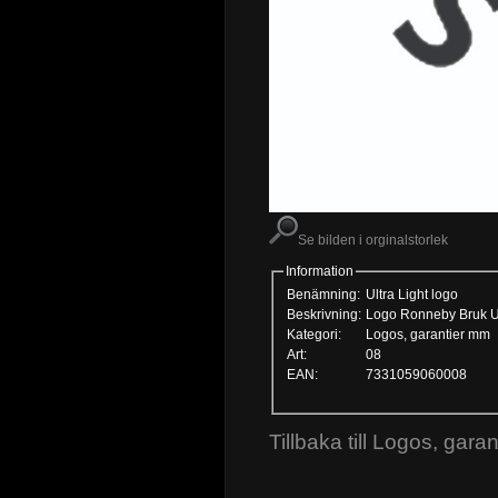
Se bilden i orginalstorlek
Information
Benämning:
Ultra Light logo
Beskrivning:
Logo Ronneby Bruk Ultr
Kategori:
Logos, garantier mm
Art:
08
EAN:
7331059060008
Tillbaka till Logos, gara