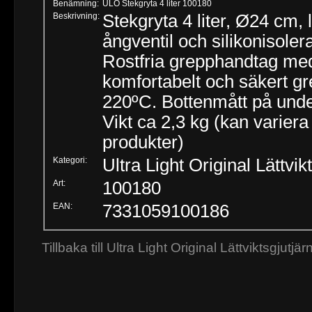
Benämning:
ULO Stekgryta 4 liter 100180
Beskrivning:
Stekgryta 4 liter, Ø24 cm, 
ångventil och silikonisoler
Rostfria grepphandtag med
komfortabelt och säkert gr
220ºC. Bottenmått på und
Vikt ca 2,3 kg (kan varier
produkter)
Kategori:
Ultra Light Original Lättvik
Art:
100180
EAN:
7331059100186
Tillbaka till Ultra Light Original Lättviktsgjutjär