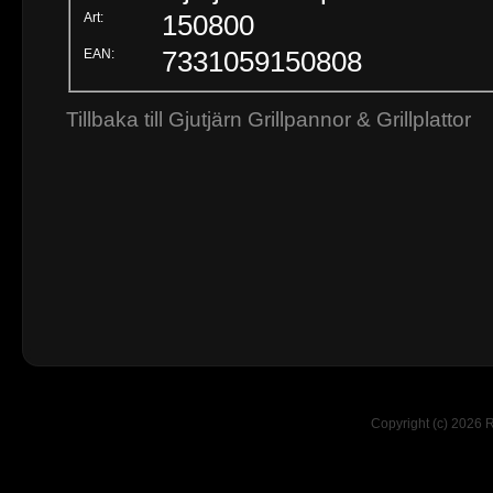
Art:
150800
EAN:
7331059150808
Tillbaka till Gjutjärn Grillpannor & Grillplattor
Copyright (c) 2026 R