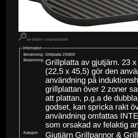
Se bilden i orginalstorlek
Information
Benämning:
Grillplatta 150800
Beskrivning:
Grillplatta av gjutjärn. 23
(22,5 x 45,5) gör den anvä
användning på induktionshä
grillplattan över 2 zoner 
att plattan, p.g.a de dubb
godset, kan spricka rakt 
användning omfattas INTE 
som orsakad av felaktig a
Kategori:
Gjutjärn Grillpannor & Grill