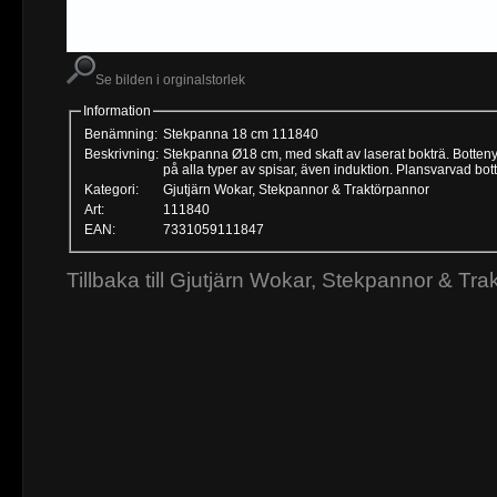
Se bilden i orginalstorlek
Information
Benämning:
Stekpanna 18 cm 111840
Beskrivning:
Stekpanna Ø18 cm, med skaft av laserat bokträ. Bottenyt
på alla typer av spisar, även induktion. Plansvarvad bo
Kategori:
Gjutjärn Wokar, Stekpannor & Traktörpannor
Art:
111840
EAN:
7331059111847
Tillbaka till Gjutjärn Wokar, Stekpannor & Tr